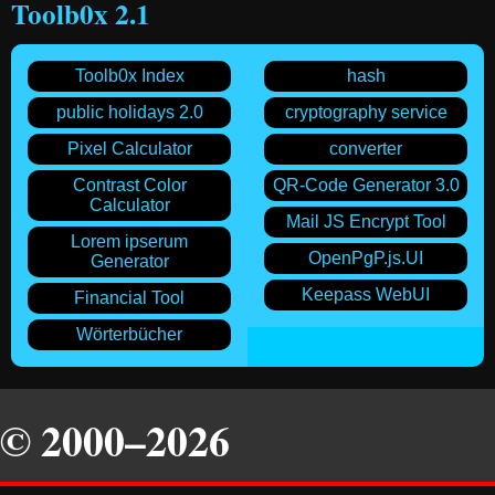
Toolb0x 2.1
Toolb0x Index
hash
public holidays 2.0
cryptography service
Pixel Calculator
converter
Contrast Color
QR-Code Generator 3.0
Calculator
Mail JS Encrypt Tool
Lorem ipserum
OpenPgP.js.UI
Generator
Keepass WebUI
Financial Tool
Wörterbücher
© 2000–2026