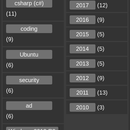
csharp (c#)
2017
(12)
(11)
2016
(9)
coding
2015
(5)
(9)
2014
(5)
Ubuntu
2013
(5)
(6)
2012
(9)
security
(6)
2011
(13)
ad
2010
(3)
(6)