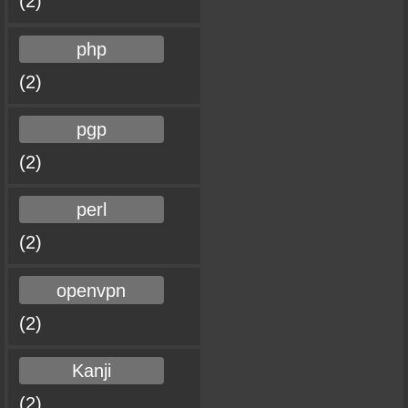
(2)
php
(2)
pgp
(2)
perl
(2)
openvpn
(2)
Kanji
(2)