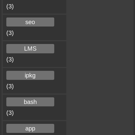
(3)
seo
(3)
LMS
(3)
ipkg
(3)
bash
(3)
app