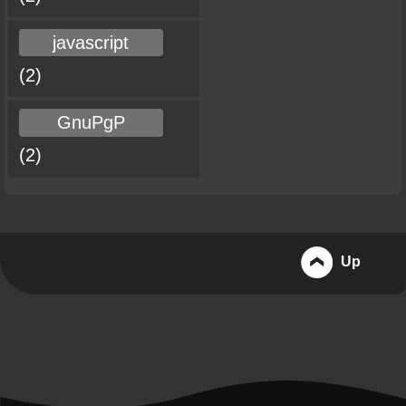
javascript
(2)
GnuPgP
(2)
Up