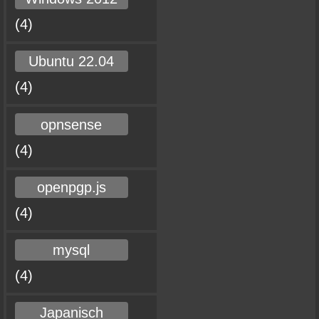
(4)
Ubuntu 22.04
(4)
opnsense
(4)
openpgp.js
(4)
mysql
(4)
Japanisch