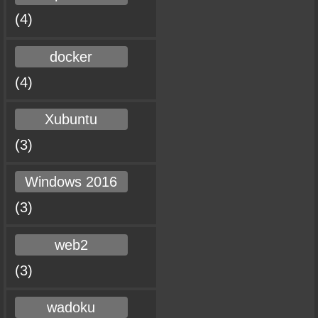
(4)
docker
(4)
Xubuntu
(3)
Windows 2016
(3)
web2
(3)
wadoku