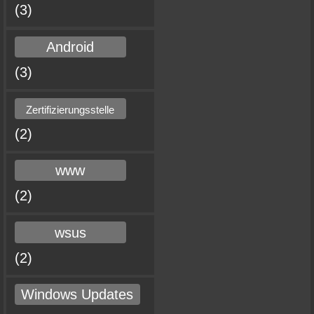
(3)
Android
(3)
Zertifizierungsstelle
(2)
www
(2)
wsus
(2)
Windows Updates