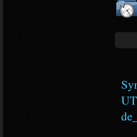
Sy
UTF
de