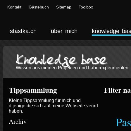
Kontakt
Gästebuch
Sitemap
Toolbox
stastka.ch
über mich
knowledge ba
Knowledge base
Wissen aus meinen Projekten und Laborexperimenten
Tippsammlung
Filter n
Kleine Tippsammlung für mich und
dijenige die sich auf meine Webseite verirrt
haben.
Pas
Archiv