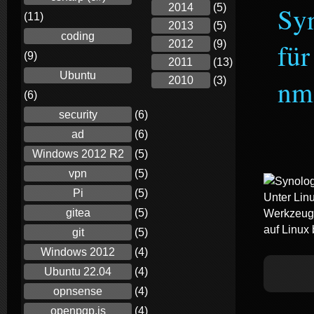
Sy
2014
(5)
(11)
2013
(5)
coding
für
2012
(9)
(9)
2011
(13)
Ubuntu
nm
2010
(3)
(6)
security
(6)
ad
(6)
Windows 2012 R2
(5)
vpn
(5)
Pi
(5)
Unter Linu
gitea
(5)
Werkzeuge
auf Linux
git
(5)
Windows 2012
(4)
Ubuntu 22.04
(4)
opnsense
(4)
openpgp.js
(4)