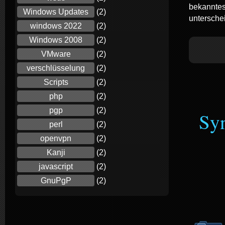
bekanntes
Windows Updates
(2)
untersche
windows 2022
(2)
Windows 2008
(2)
VMware
(2)
verschlüsselung
(2)
Scripts
(2)
php
(2)
pgp
(2)
Sy
perl
(2)
openvpn
(2)
Kanji
(2)
javascript
(2)
GnuPgP
(2)