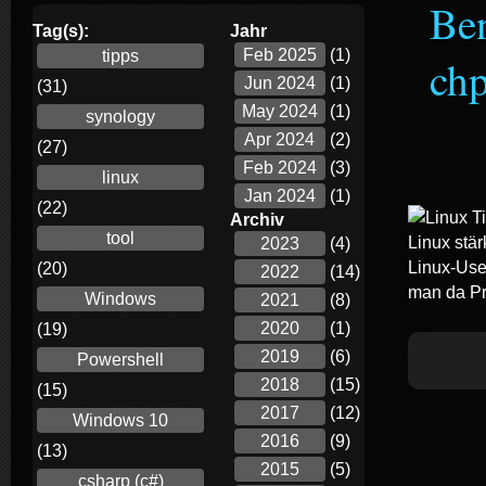
Ben
Tag(s):
Jahr
Feb 2025
(1)
tipps
ch
Jun 2024
(1)
(31)
May 2024
(1)
synology
Apr 2024
(2)
(27)
Feb 2024
(3)
linux
Jan 2024
(1)
(22)
Archiv
tool
Linux stär
2023
(4)
Linux-Use
(20)
2022
(14)
man da P
Windows
2021
(8)
2020
(1)
(19)
2019
(6)
Powershell
2018
(15)
(15)
2017
(12)
Windows 10
2016
(9)
(13)
2015
(5)
csharp (c#)