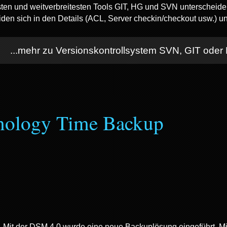
ten und weitverbreitesten Tools GIT, HG und SVN unterscheide
iden sich in den Details (ACL, Server checkin/checkout usw.) u
...mehr zu Versionskontrollsystem SVN, GIT ode
nology Time Backup
Mit der DSM 4.0 wurde eine neue Backuplösung eingeführt. M