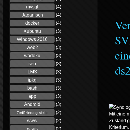
mysql
(4)
Japanisch
(4)
Ver
docker
(4)
Xubuntu
(3)
SV
Windows 2016
(3)
web2
(3)
ei
wadoku
(3)
seo
(3)
ds
LMS
(3)
ipkg
(3)
bash
(3)
app
(3)
Android
(3)
(2)
Zertifizierungsstelle
Mit einem
Zustand g
www
(2)
Kriterium.
wsus
(2)