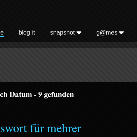
se
blog-it
snapshot
g@mes
ach Datum - 9 gefunden
swort für mehrer