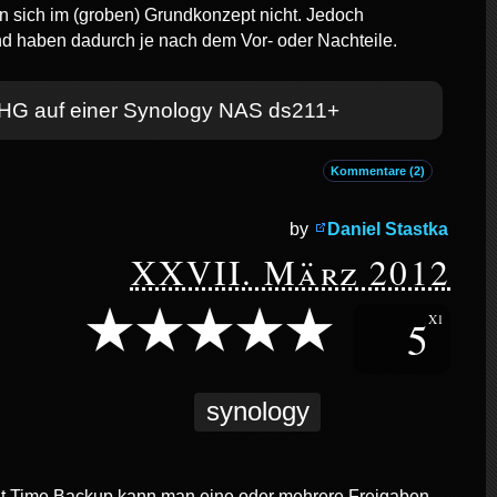
n sich im (groben) Grundkonzept nicht. Jedoch
nd haben dadurch je nach dem Vor- oder Nachteile.
r HG auf einer Synology NAS ds211+
Kommentare (2)
by
Daniel Stastka
XXVII. März 2012
5
X1
synology
it Time Backup kann man eine oder mehrere Freigaben