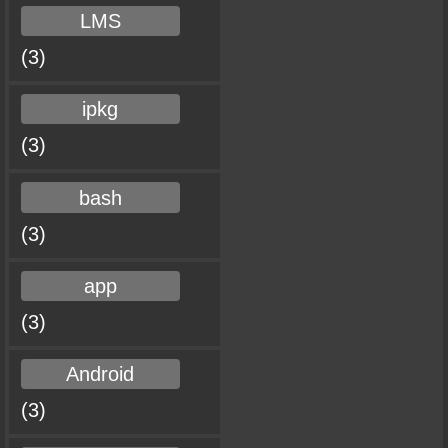
LMS
(3)
ipkg
(3)
bash
(3)
app
(3)
Android
(3)