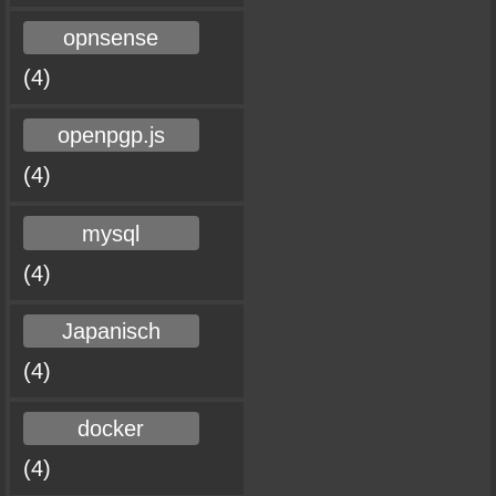
opnsense
(4)
openpgp.js
(4)
mysql
(4)
Japanisch
(4)
docker
(4)