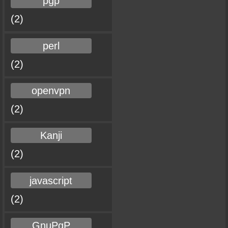
pgp
(2)
perl
(2)
openvpn
(2)
Kanji
(2)
javascript
(2)
GnuPgP