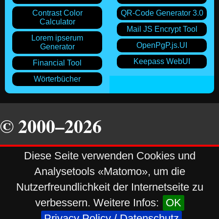
Contrast Color
QR-Code Generator 3.0
Calculator
Mail JS Encrypt Tool
Lorem ipserum
OpenPgP.js.UI
Generator
Keepass WebUI
Financial Tool
Wörterbücher
© 2000–2026
Diese Seite verwenden Cookies und
Daniel Stastka
All Rights Reserved
Analysetools «Matomo», um die
Nutzerfreundlichkeit der Internetseite zu
stastka.ch
Impressum
verbessern. Weitere Infos:
OK
Powerd by
komorebiCMS
v5.0.1
Privacy Policy / Datenschutz