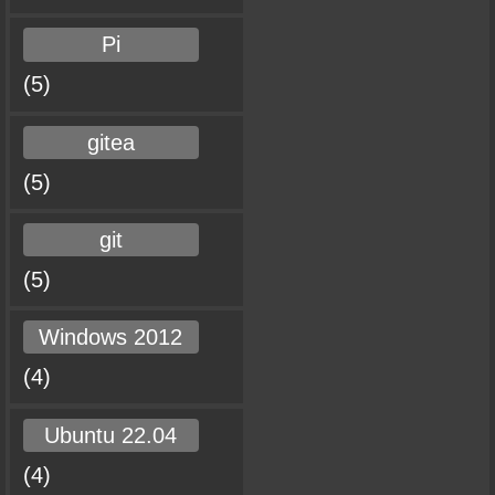
Pi
(5)
gitea
(5)
git
(5)
Windows 2012
(4)
Ubuntu 22.04
(4)