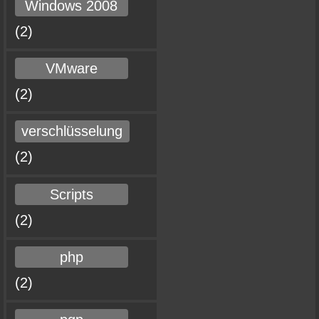
Windows 2008
(2)
VMware
(2)
verschlüsselung
(2)
Scripts
(2)
php
(2)