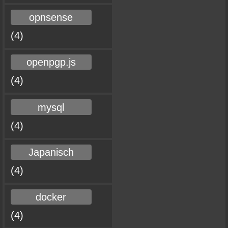
opnsense
(4)
openpgp.js
(4)
mysql
(4)
Japanisch
(4)
docker
(4)