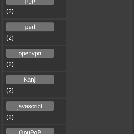
pgp
(2)
perl
(2)
openvpn
(2)
Kanji
(2)
javascript
(2)
GnuPgP