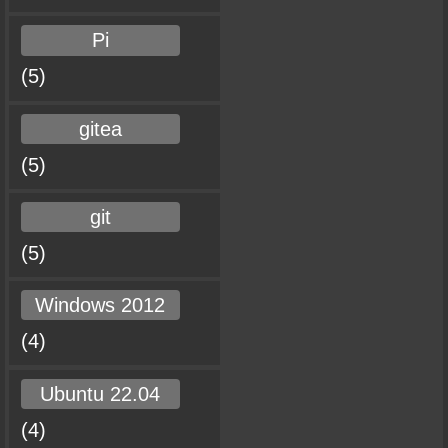
Pi
(5)
gitea
(5)
git
(5)
Windows 2012
(4)
Ubuntu 22.04
(4)