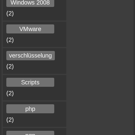
Windows 2008
(2)
VMware
(2)
verschlüsselung
(2)
Scripts
(2)
php
(2)