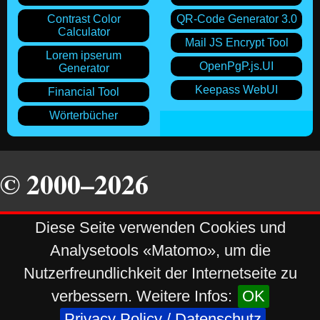
Contrast Color
QR-Code Generator 3.0
Calculator
Mail JS Encrypt Tool
Lorem ipserum
OpenPgP.js.UI
Generator
Keepass WebUI
Financial Tool
Wörterbücher
© 2000–2026
Diese Seite verwenden Cookies und
Daniel Stastka
All Rights Reserved
Analysetools «Matomo», um die
Nutzerfreundlichkeit der Internetseite zu
stastka.ch
Impressum
verbessern. Weitere Infos:
OK
Powerd by
komorebiCMS
v5.0.1
Privacy Policy / Datenschutz