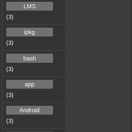
LMS
(3)
ipkg
(3)
bash
(3)
app
(3)
Android
(3)