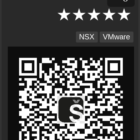
NSX
VMware