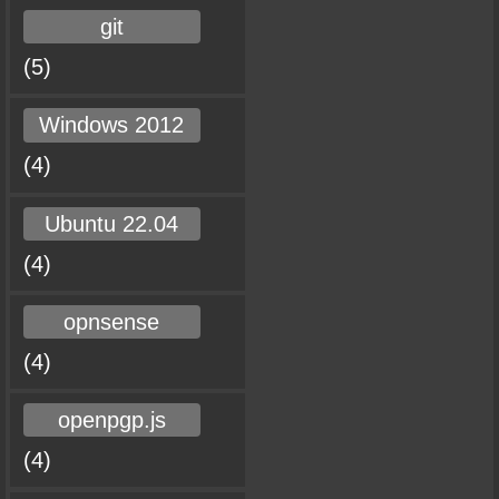
git
(5)
Windows 2012
(4)
Ubuntu 22.04
(4)
opnsense
(4)
openpgp.js
(4)