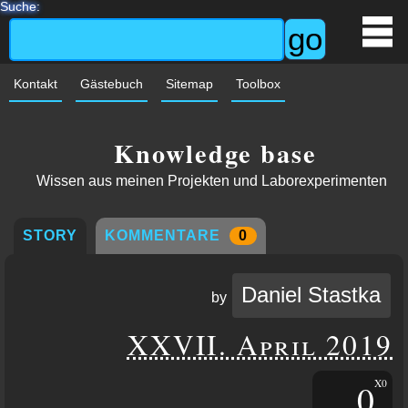
Suche:
Kontakt
Gästebuch
Sitemap
Toolbox
Knowledge base
Wissen aus meinen Projekten und Laborexperimenten
STORY
KOMMENTARE
0
Daniel Stastka
by
XXVII. April 2019
0
X0