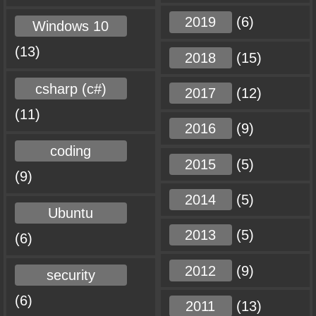
2019
(6)
Windows 10
(13)
2018
(15)
csharp (c#)
2017
(12)
(11)
2016
(9)
coding
2015
(5)
(9)
2014
(5)
Ubuntu
2013
(5)
(6)
2012
(9)
security
(6)
2011
(13)