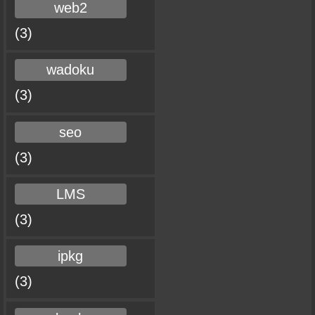
web2
(3)
wadoku
(3)
seo
(3)
LMS
(3)
ipkg
(3)