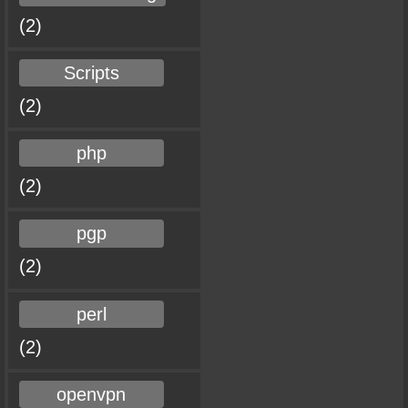
(2)
Scripts
(2)
php
(2)
pgp
(2)
perl
(2)
openvpn