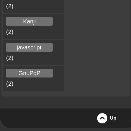
(2)
Kanji
(2)
javascript
(2)
GnuPgP
(2)
Up