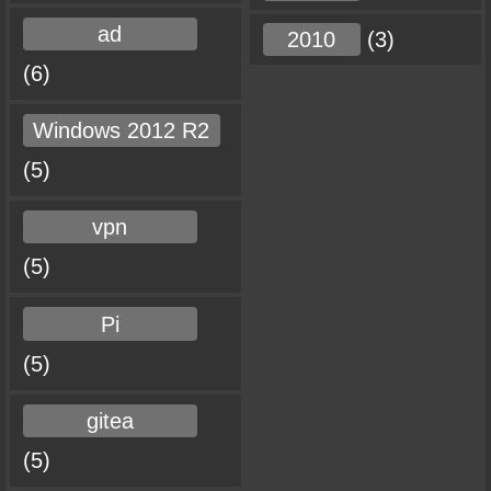
ad
2010
(3)
(6)
Windows 2012 R2
(5)
vpn
(5)
Pi
(5)
gitea
(5)