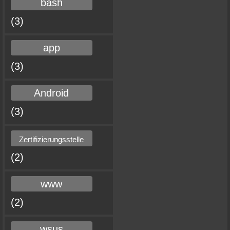
bash
(3)
app
(3)
Android
(3)
Zertifizierungsstelle
(2)
www
(2)
wsus