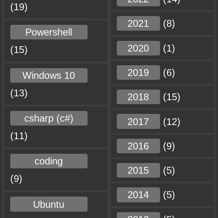
(19)
2021
(8)
Powershell
2020
(1)
(15)
2019
(6)
Windows 10
(13)
2018
(15)
csharp (c#)
2017
(12)
(11)
2016
(9)
coding
2015
(5)
(9)
2014
(5)
Ubuntu