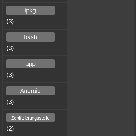
ipkg
(3)
bash
(3)
app
(3)
Android
(3)
Zertifizierungsstelle
(2)