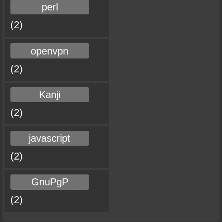
perl
(2)
openvpn
(2)
Kanji
(2)
javascript
(2)
GnuPgP
(2)