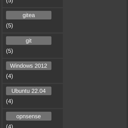
(5)
gitea
(5)
git
(5)
Windows 2012
(4)
Ubuntu 22.04
(4)
opnsense
(4)