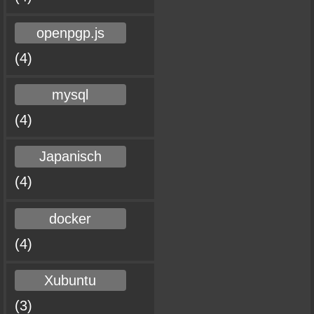
openpgp.js
(4)
mysql
(4)
Japanisch
(4)
docker
(4)
Xubuntu
(3)