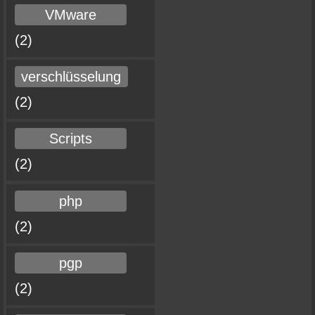
VMware
(2)
verschlüsselung
(2)
Scripts
(2)
php
(2)
pgp
(2)