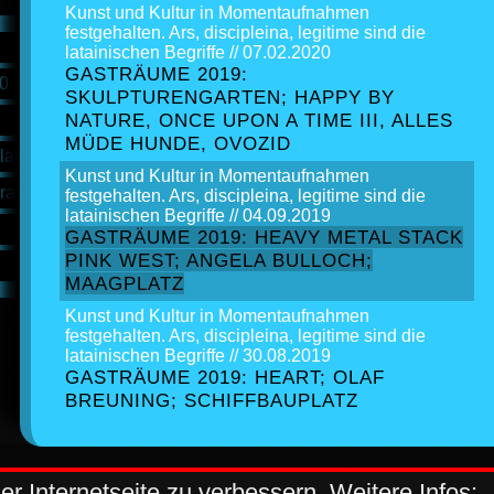
Kunst und Kultur in Momentaufnahmen
festgehalten. Ars, discipleina, legitime sind die
hash
latainischen Begriffe // 07.02.2020
GASTRÄUME 2019:
.0
cryptography service
SKULPTURENGARTEN; HAPPY BY
NATURE, ONCE UPON A TIME III, ALLES
converter
MÜDE HUNDE, OVOZID
lator
QR-Code Generator 3.0
Kunst und Kultur in Momentaufnahmen
rator
Mail JS Encrypt Tool
festgehalten. Ars, discipleina, legitime sind die
latainischen Begriffe // 04.09.2019
OpenPgP.js.UI
GASTRÄUME 2019: HEAVY METAL STACK
PINK WEST; ANGELA BULLOCH;
Keepass WebUI
MAAGPLATZ
Kunst und Kultur in Momentaufnahmen
festgehalten. Ars, discipleina, legitime sind die
latainischen Begriffe // 30.08.2019
GASTRÄUME 2019: HEART; OLAF
BREUNING; SCHIFFBAUPLATZ
 Internetseite zu verbessern. Weitere Infos: