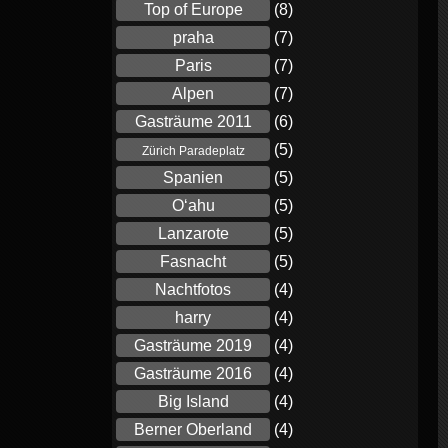
Top of Europe
(8)
praha
(7)
Paris
(7)
Alpen
(7)
Gasträume 2011
(6)
(5)
Zürich Paradeplatz
Spanien
(5)
Oʻahu
(5)
Lanzarote
(5)
Fasnacht
(5)
Nachtfotos
(4)
harry
(4)
Gasträume 2019
(4)
Gasträume 2016
(4)
Big Island
(4)
Berner Oberland
(4)