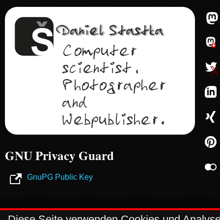
Daniel
Stastka
Computer
scientist,
Photographer
and
Webpublisher.
GNU Privacy Guard
GnuPG Public Key
© 2000–2026
Diese Seite verwenden Cookies und Analyseto