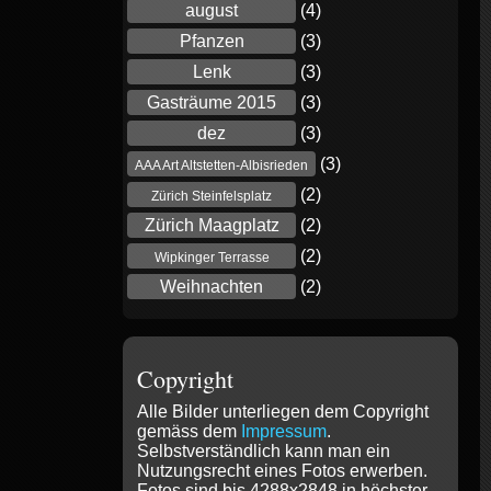
august
(4)
Pfanzen
(3)
Lenk
(3)
Gasträume 2015
(3)
dez
(3)
(3)
AAA Art Altstetten-Albisrieden
(2)
Zürich Steinfelsplatz
Zürich Maagplatz
(2)
(2)
Wipkinger Terrasse
Weihnachten
(2)
Copyright
Alle Bilder unterliegen dem Copyright
gemäss dem
Impressum
.
Selbstverständlich kann man ein
Nutzungsrecht eines Fotos erwerben.
Fotos sind bis 4288x2848 in höchster