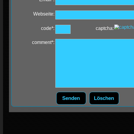
Webseite:
code*:
captcha:
comment*: