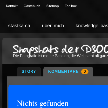
Kontakt
Gästebuch
Sitemap
Toolbox
stastka.ch
über mich
knowledge ba
Snapshots der D30
Die Fotografie ist meine Passion, die Welt sieht oft ga
STORY
KOMMENTARE
0
Nichts gefunden