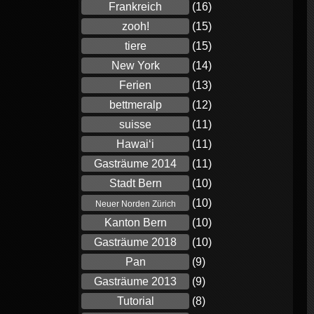
Frankreich
(16)
zooh!
(15)
tiere
(15)
New York
(14)
Ferien
(13)
bettmeralp
(12)
suisse
(11)
Hawaiʻi
(11)
Gasträume 2014
(11)
Stadt Bern
(10)
(10)
Neuer Norden Zürich
Kanton Bern
(10)
Gasträume 2018
(10)
Pan
(9)
Gasträume 2013
(9)
Tutorial
(8)