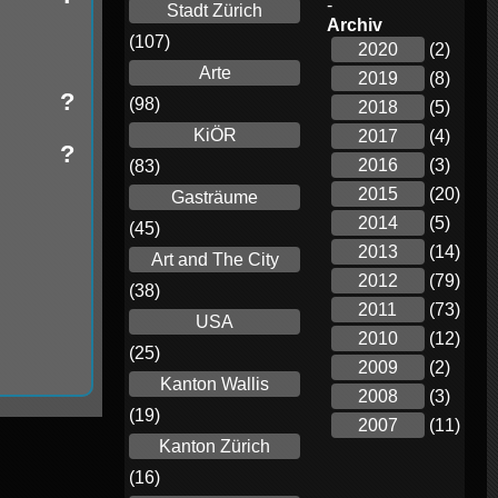
-
Stadt Zürich
Archiv
(107)
2020
(2)
Arte
2019
(8)
?
(98)
2018
(5)
KiÖR
2017
(4)
?
2016
(3)
(83)
2015
(20)
Gasträume
2014
(5)
(45)
2013
(14)
Art and The City
2012
(79)
(38)
2011
(73)
USA
2010
(12)
(25)
2009
(2)
Kanton Wallis
2008
(3)
(19)
2007
(11)
Kanton Zürich
(16)