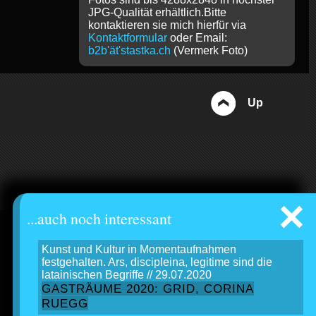
JPG-Qualität erhältlich.Bitte
kontaktieren sie mich hierfür via
Kontaktformular
oder Email:
b2b'ät'stastka.ch
(Vermerk Foto)
Up
×
...auch noch interessant
Kunst und Kultur in Momentaufnahmen
festgehalten. Ars, discipleina, legitime sind die
latainischen Begriffe // 29.07.2020
GASTRÄUME 2020: GRID, CORINA
RUEGG