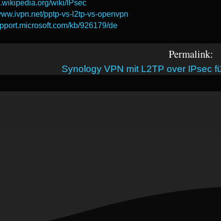
n.wikipedia.org/wiki/IPsec
/www.ivpn.net/pptp-vs-l2tp-vs-openvpn
support.microsoft.com/kb/926179/de
Permalink:
Synology VPN mit L2TP over IPsec f