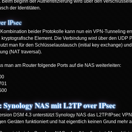
. Beim beginn der Authentifizierung wird über den verschlüssel
sch der Identitäten.
er IPsec
 Kombination beider Protokolle kann nun ein VPN-Tunneling erst
 kryptografische Element. Die Verbindung wird über den UDP Por
nutzt man für den Schlüsselaustausch (initial key exchange) un
ung (NAT traversal).
s man am Router folgende Ports auf die NAS weiterleiten:
00
701
500
: Synology NAS mit L2TP over IPsec
Version DSM 4.3 unterstützt Synology NAS das L2TP/IPsec VPN
gen Geräten funktioniert und hat eigentlich keinen Grund mehr 