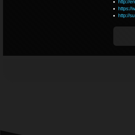
http://e
https:/
http://