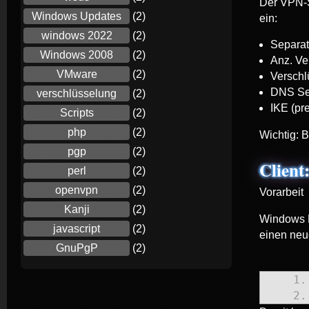
Der VPN-S
Windows Updates
(2)
ein:
windows 2022
(2)
Separat
Windows 2008
(2)
Anz. Ve
VMware
(2)
Versch
DNS Ser
verschlüsselung
(2)
IKE (pr
Scripts
(2)
php
(2)
Wichtig: 
pgp
(2)
Client
perl
(2)
openvpn
(2)
Vorarbeit
Kanji
(2)
Windows B
javascript
(2)
einen neu
GnuPgP
(2)