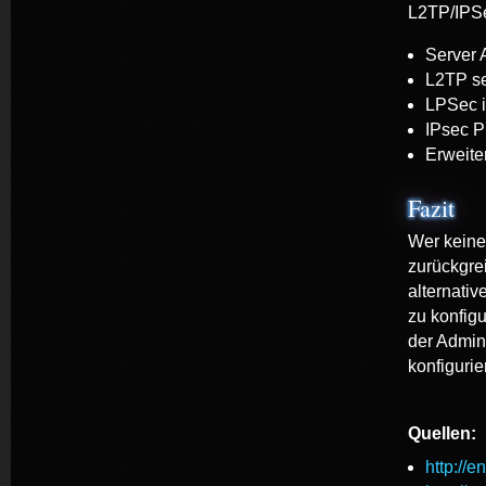
L2TP/IPS
Server
L2TP se
LPSec id
IPsec P
Erweite
Fazit
Wer keine
zurückgre
alternativ
zu konfigu
der Admin 
konfigurie
Quellen:
http://