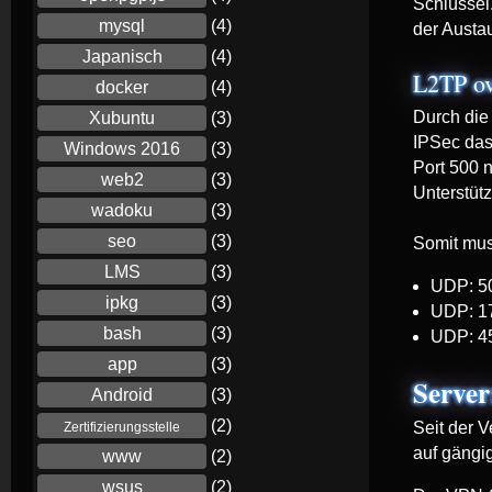
Schlüssel
mysql
(4)
der Austau
Japanisch
(4)
L2TP ov
docker
(4)
Durch die
Xubuntu
(3)
IPSec das
Windows 2016
(3)
Port 500 
web2
(3)
Unterstütz
wadoku
(3)
seo
(3)
Somit mus
LMS
(3)
UDP: 5
ipkg
(3)
UDP: 1
bash
(3)
UDP: 4
app
(3)
Server
Android
(3)
(2)
Seit der 
Zertifizierungsstelle
auf gängi
www
(2)
wsus
(2)