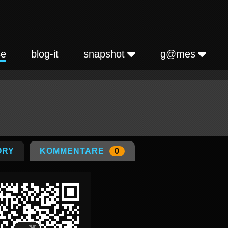
se
blog-it
snapshot
g@mes
ORY
KOMMENTARE
0