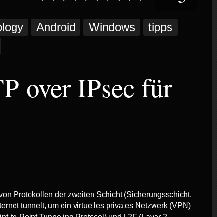
ology
Android
Windows
tipps
 over IPsec für
von Protokollen der zweiten Schicht (Sicherungsschicht,
rnet tunnelt, um ein virtuelles privates Netzwerk (VPN)
int-to-Point Tunneling Protocol) und L2F (Layer 2