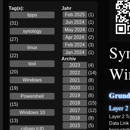
Tag(s):
Jahr
Feb 2025
(1)
tipps
Jun 2024
(1)
(31)
May 2024
(1)
synology
Apr 2024
(2)
(27)
Sy
Feb 2024
(3)
linux
Jan 2024
(1)
(22)
Archiv
tool
Wi
2023
(4)
(20)
2022
(14)
Windows
2021
(8)
2020
(1)
(19)
Grund
2019
(6)
Powershell
2018
(15)
(15)
Layer 2
2017
(12)
Windows 10
Layer 2 T
2016
(9)
(13)
Data Link
2015
(5)
csharp (c#)
herzustell