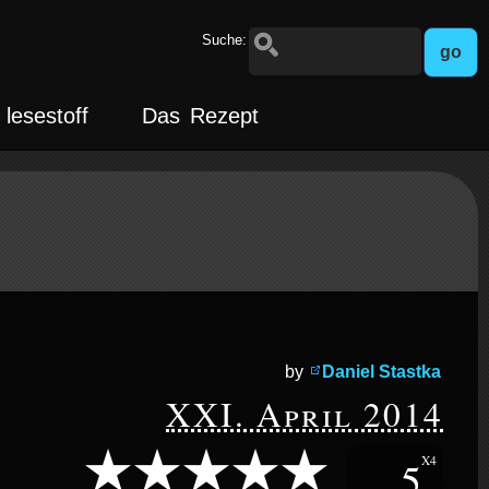
Suche:
lesestoff
Das Rezept
by
Daniel Stastka
XXI. April 2014
5
X4