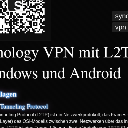
syn
vpn
nology VPN mit L2TP
ndows und Android
lagen
 Tunneling Protocol
unneling Protocol (L2TP) ist ein Netzwerkprotokoll, das Frames 
 Layer) des OSI-Modells zwischen zwei Netzwerken über das Inte
en. L2TP ist eine Tunnel-Lösung, die die Vorteile von PPTP (Po