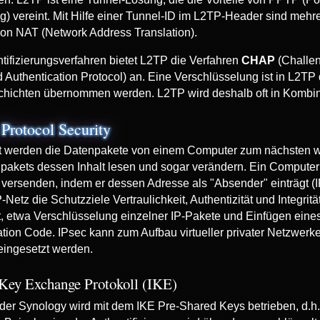
g) vereint. Mit Hilfe einer Tunnel-ID im L2TP-Header sind meh
on NAT (Network Address Translation).
tifizierungsverfahren bietet L2TP die Verfahren
CHAP
(Challen
Authentication Protocol) an. Eine Verschlüsselung ist in L2TP d
chichten übernommen werden. L2TP wird deshalb oft in Kombin
 Protocol Security
et werden die Datenpakete von einem Computer zum nächsten w
pakets dessen Inhalt lesen und sogar verändern. Ein Comput
versenden, indem er dessen Adresse als "Absender" einträgt (IP
-Netz die Schutzziele Vertraulichkeit, Authentizität und Integ
t, etwa Verschlüsselung einzelner IP-Pakete und Einfügen ein
ation Code. IPsec kann zum Aufbau virtueller privater Netzwe
 eingesetzt werden.
 Key Exchange Protokoll (IKE)
er Synology wird mit dem IKE Pre-Shared Keys betrieben, d.h. 