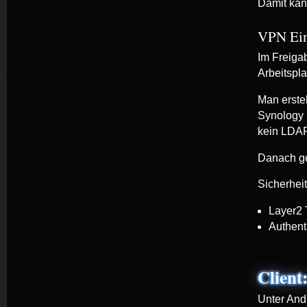
Damit kan
VPN Ein
Im Freiga
Arbeitspla
Man erste
Synology 
kein LDAP
Danach ge
Sicherheit
Layer2 
Authent
Client
Unter And