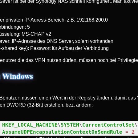
ever ist bei der Synology NAS schnell konfiguriert. Man aktivi
er privaten IP-Adress-Bereich: z.B. 192.168.200.0
rbindungen: 5
lüsselung: MS-CHAP v2
ver: IP-Adresse des DNS Server, sofern vorhanden
e-shared key): Passwort für Aufbau der Verbindung
Benutzer die das VPN nutzen dürfen, müssen noch bei Privilegi
: Windows
enutzer müssen einen Wert in der Registry ändern, damit das 
en DWORD (32-Bit) erstellen, bez. ändern:
HKEY_LOCAL_MACHINE
\
SYSTEM
\
CurrentControlSet
\
AssumeUDPEncapsulationContextOnSendRule
=
2