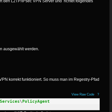
ert den L2TP/IPsec VPN Server und richtet folgendes
en ausgewählt werden.
VPN korrekt funktioniert. So muss man im Regestry-Pfad
View Raw Code
?
Services
\
PolicyAgent