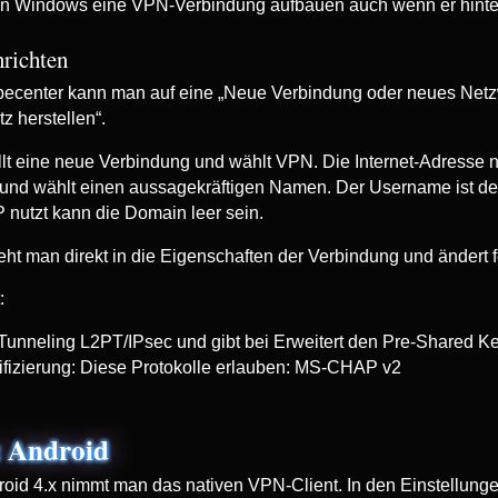
n Windows eine VPN-Verbindung aufbauen auch wenn er hinter
richten
becenter kann man auf eine „Neue Verbindung oder neues Netzw
tz herstellen“.
llt eine neue Verbindung und wählt VPN. Die Internet-Adres
und wählt einen aussagekräftigen Namen. Der Username ist d
 nutzt kann die Domain leer sein.
ht man direkt in die Eigenschaften der Verbindung und ändert 
:
Tunneling L2PT/IPsec und gibt bei Erweitert den Pre-Shared Ke
ifizierung: Diese Protokolle erlauben: MS-CHAP v2
: Android
roid 4.x nimmt man das nativen VPN-Client. In den Einstellu