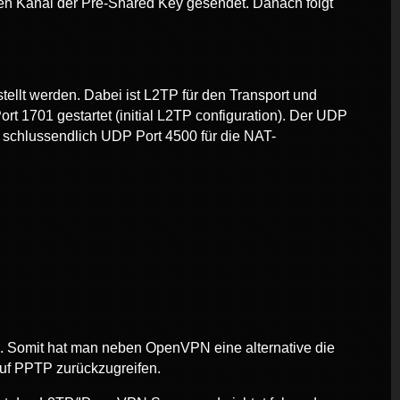
ten Kanal der Pre-Shared Key gesendet. Danach folgt
ellt werden. Dabei ist L2TP für den Transport und
t 1701 gestartet (initial L2TP configuration). Der UDP
d schlussendlich UDP Port 4500 für die NAT-
. Somit hat man neben OpenVPN eine alternative die
auf PPTP zurückzugreifen.