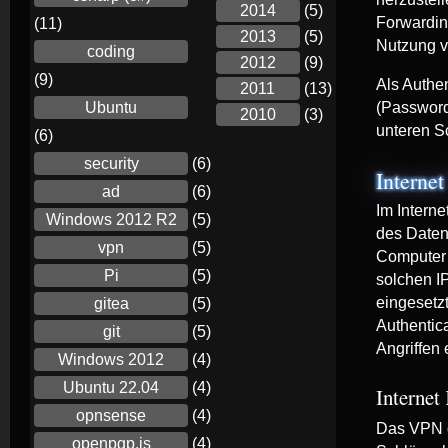
2014
(5)
Forwardin
(11)
2013
(5)
Nutzung v
coding
2012
(9)
(9)
Als Authen
2011
(13)
Ubuntu
(Password 
2010
(3)
unteren S
(6)
security
(6)
Internet
ad
(6)
Im Intern
Windows 2012 R2
(5)
des Daten
vpn
(5)
Computer 
Pi
(5)
solchen IP
eingesetz
gitea
(5)
Authentic
git
(5)
Angriffen
Windows 2012
(4)
Ubuntu 22.04
(4)
Internet
opnsense
(4)
Das VPN d
openpgp.js
(4)