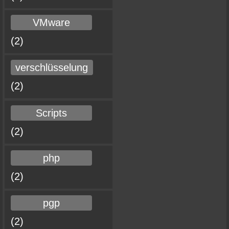
VMware
(2)
verschlüsselung
(2)
Scripts
(2)
php
(2)
pgp
(2)