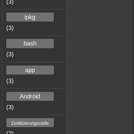
(3)
ipkg
(3)
bash
(3)
app
(3)
Android
(3)
Zertifizierungsstelle
(2)