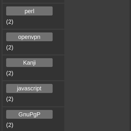
perl
(2)
openvpn
(2)
Kanji
(2)
javascript
(2)
GnuPgP
(2)