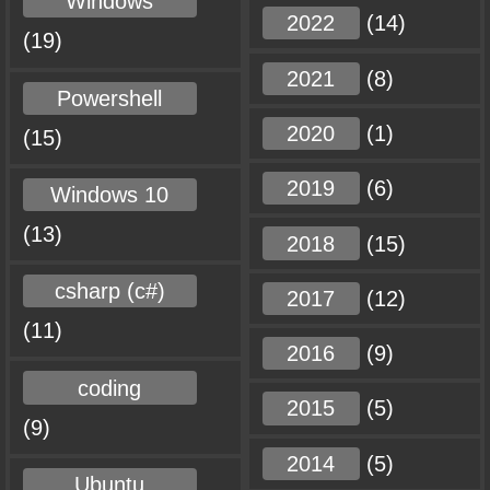
Windows
2022
(14)
(19)
2021
(8)
Powershell
2020
(1)
(15)
2019
(6)
Windows 10
(13)
2018
(15)
csharp (c#)
2017
(12)
(11)
2016
(9)
coding
2015
(5)
(9)
2014
(5)
Ubuntu