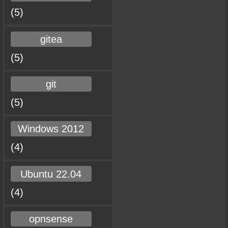
(5)
gitea
(5)
git
(5)
Windows 2012
(4)
Ubuntu 22.04
(4)
opnsense