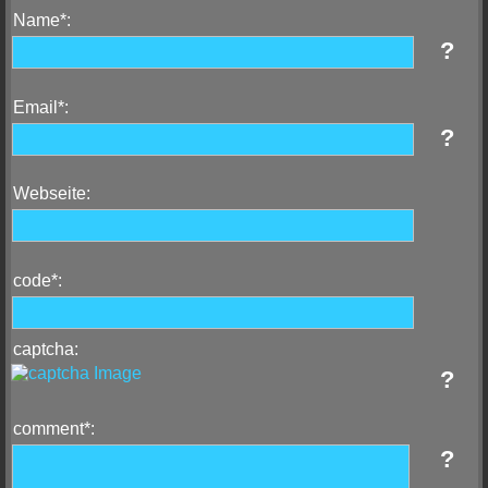
Name*:
?
Email*:
?
Webseite:
code*:
captcha:
?
comment*:
?