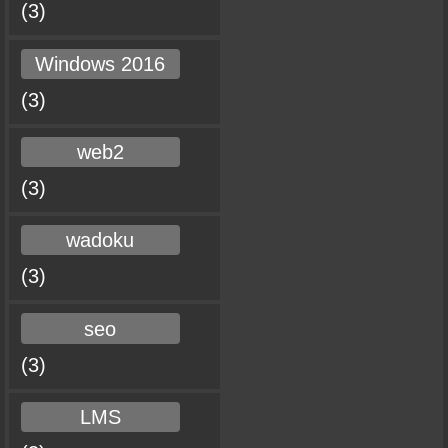
(3)
Windows 2016
(3)
web2
(3)
wadoku
(3)
seo
(3)
LMS