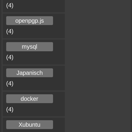
(4)
openpgp.js
(4)
mysql
(4)
Japanisch
(4)
docker
(4)
Xubuntu