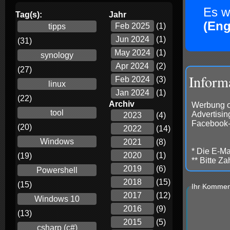
Es w
Tag(s):
Jahr
(Eng
Feb 2025
(1)
tipps
Jun 2024
(1)
(31)
May 2024
(1)
synology
Apr 2024
(2)
(27)
Inform
Feb 2024
(3)
linux
Jan 2024
(1)
(22)
Archiv
Werbung od
tool
Advertisin
2023
(4)
Facebook-
(20)
2022
(14)
Windows
2021
(8)
* Die E-Mai
2020
(1)
(19)
** Bitte Z
2019
(6)
Powershell
2018
(15)
(15)
Ihr Kommen
2017
(12)
Windows 10
2016
(9)
(13)
2015
(5)
csharp (c#)