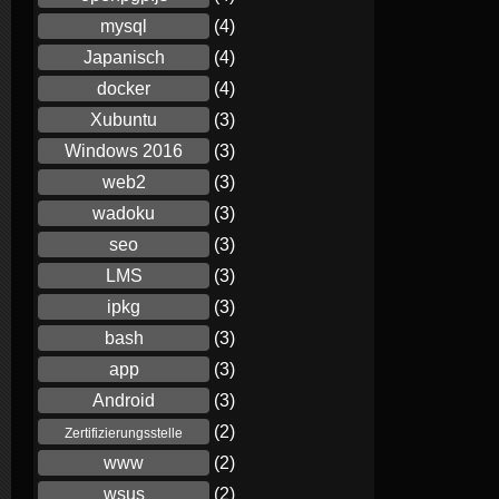
mysql
(4)
Japanisch
(4)
docker
(4)
Xubuntu
(3)
Windows 2016
(3)
web2
(3)
wadoku
(3)
seo
(3)
LMS
(3)
ipkg
(3)
bash
(3)
app
(3)
Android
(3)
(2)
Zertifizierungsstelle
www
(2)
wsus
(2)