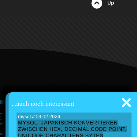
Up
×
...auch noch interessant
hash
mysql // 09.02.2024
.0
cryptography service
MYSQL: JAPANISCH KONVERTIEREN
converter
ZWISCHEN HEX, DECIMAL CODE POINT,
UNICODE CHARACTERS BYTES