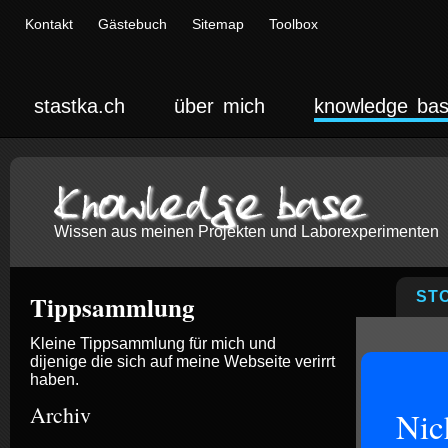
Kontakt
Gästebuch
Sitemap
Toolbox
stastka.ch
über mich
knowledge ba
Knowledge base
Wissen aus meinen Projekten und Laborexperimenten
ST
Tippsammlung
Kleine Tippsammlung für mich und
dijenige die sich auf meine Webseite verirrt
haben.
Archiv
Nic