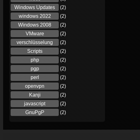
Windows Updates
(2)
windows 2022
(2)
Windows 2008
(2)
VMware
(2)
verschlüsselung
(2)
Scripts
(2)
php
(2)
pgp
(2)
perl
(2)
openvpn
(2)
Kanji
(2)
javascript
(2)
GnuPgP
(2)