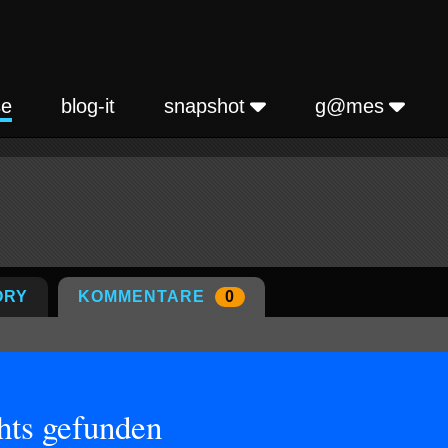
se
blog-it
snapshot
g@mes
ORY
KOMMENTARE
0
hts gefunden