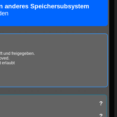
ein anderes Speichersubsystem
den
ft und freigegeben.
roved.
 erlaubt
?
?