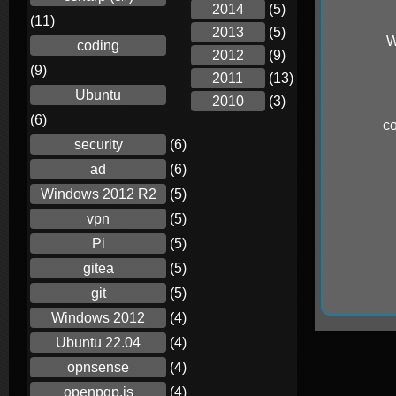
2014
(5)
(11)
2013
(5)
W
coding
2012
(9)
(9)
2011
(13)
Ubuntu
2010
(3)
(6)
c
security
(6)
ad
(6)
Windows 2012 R2
(5)
vpn
(5)
Pi
(5)
gitea
(5)
git
(5)
Windows 2012
(4)
Ubuntu 22.04
(4)
opnsense
(4)
openpgp.js
(4)