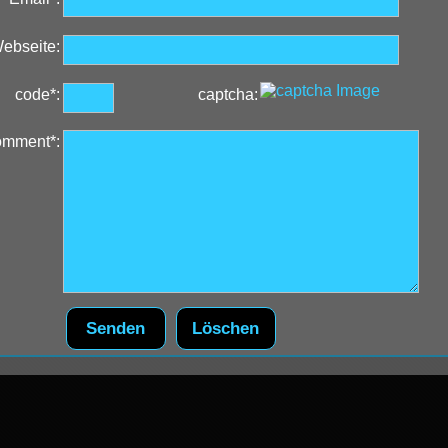
ebseite:
code*:
captcha:
omment*: