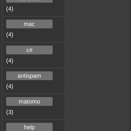
(4)
mac
(4)
c#
(4)
antispam
(4)
matomo
(3)
help