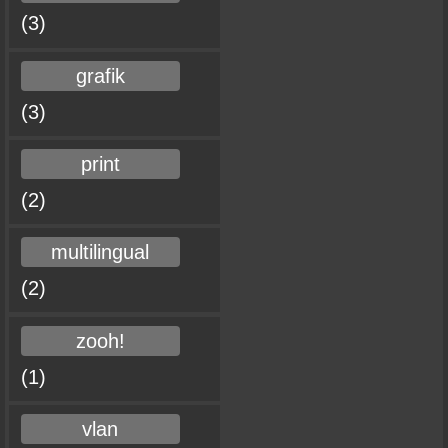
(3)
grafik
(3)
print
(2)
multilingual
(2)
zooh!
(1)
vlan