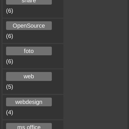
share
(6)
OpenSource
(6)
foto
(6)
web
(5)
webdesign
(4)
ms office