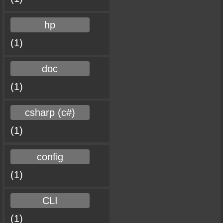
hp
(1)
doc
(1)
csharp (c#)
(1)
config
(1)
CLI
(1)