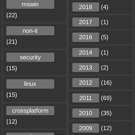
mswin
2018
(4)
(22)
2017
(1)
non-it
2016
(5)
(21)
2014
(1)
security
2013
(2)
(15)
2012
(16)
linux
(15)
2011
(69)
crossplatform
2010
(35)
(12)
2009
(12)