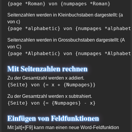
{page *Roman} von {numpages *Roman}
Seitenzahlen werden in Kleinbuchstaben dargestellt: (a
von c)
{page *alphabetic} von {numpages *alphabet
Seitenzahlen werden in Grossbuchstaben dargestellt: (A
von C)
{page *Alphabetic} von {numpages *Alphabet
Mit Seitenzahlen rechnen
Zu der Gesamtzahl werden x addiert.
{Seite} von {= x + {Numpages}} 
Zu der Gesamtzahl werden x subtrahiert.
{Seite} von {= {Numpages} - x}
Einfügen von Feldfunktionen
Mit [alt]+[F9] kann man einen neue Word-Feldfunktion