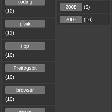
coding
2008
(6)
(12)
2007
(16)
piwik
(11)
tipp
(10)
Freitagsbit
(10)
browser
(10)